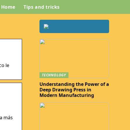
Home
Tips and tricks
co le
TECHNOLOGY
Understanding the Power of a
Deep Drawing Press in
Modern Manufacturing
 a más